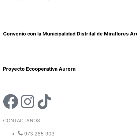
Convenio con la Municipalidad Distrital de Miraflores A
Proyecto Ecooperativa Aurora
F
I
T
a
n
i
CONTACTANOS
c
s
k
973 285 903