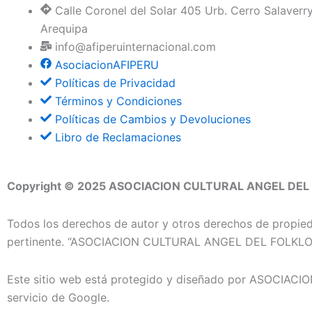
e
t
t
Calle Coronel del Solar 405 Urb. Cerro Salaverr
Arequipa
b
a
o
info@afiperuinternacional.com
AsociacionAFIPERU
o
g
k
Políticas de Privacidad
Términos y Condiciones
o
r
Políticas de Cambios y Devoluciones
Libro de Reclamaciones
k
a
m
Copyright © 2025 ASOCIACION CULTURAL ANGEL DE
Todos los derechos de autor y otros derechos de propieda
pertinente. “ASOCIACION CULTURAL ANGEL DEL FOLKLOR
Este sitio web está protegido y diseñado por ASOCI
servicio de Google.