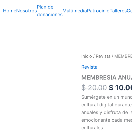
Plan de
Home
Nosotros
Multimedia
Patrocinio
Talleres
Co
donaciones
El
MEMBRESIA
Inicio
/
Revista
/ MEMBRE
ANUAL
precio
Revista
cantidad
origina
MEMBRESIA ANU
era:
$ 20.0
$
20.00
$
10.0
Sumérgete en un mundo
cultural digital durant
anuales y disfruta de 
emocionante cada mes 
culturales.