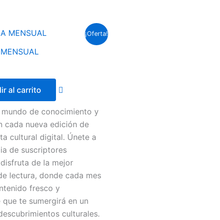
El
¡Oferta!
precio
l
actual
 MENSUAL
es:
$ 4.00.
r al carrito
 mundo de conocimiento y
n cada nueva edición de
ta cultural digital. Únete a
lia de suscriptores
disfruta de la mejor
de lectura, donde cada mes
ntenido fresco y
 que te sumergirá en un
descubrimientos culturales.