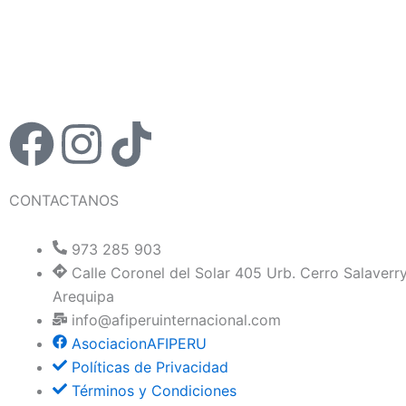
F
I
T
a
n
i
CONTACTANOS
c
s
k
973 285 903
e
t
t
Calle Coronel del Solar 405 Urb. Cerro Salaverr
Arequipa
b
a
o
info@afiperuinternacional.com
AsociacionAFIPERU
o
g
k
Políticas de Privacidad
Términos y Condiciones