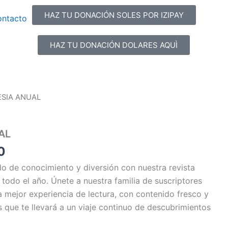
era:
es:
HAZ TU DONACIÓN SOLES POR IZIPAY
ntacto
$ 20.00.
$ 10.00.
HAZ TU DONACIÓN DOLARES AQUÌ
El
SIA ANUAL
precio
l
actual
AL
es:
0.
$ 10.00.
0
 de conocimiento y diversión con nuestra revista
e todo el año. Únete a nuestra familia de suscriptores
la mejor experiencia de lectura, con contenido fresco y
que te llevará a un viaje continuo de descubrimientos