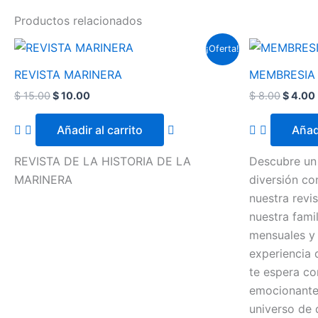
Productos relacionados
El
El
El
¡Oferta!
precio
precio
precio
original
actual
origina
REVISTA MARINERA
MEMBRESIA
era:
es:
era:
$ 15.00.
$ 10.00.
$ 8.00.
$
15.00
$
10.00
$
8.00
$
4.00
Añadir al carrito
Añadi
REVISTA DE LA HISTORIA DE LA
Descubre un
MARINERA
diversión co
nuestra revis
nuestra fami
mensuales y 
experiencia 
te espera co
emocionante
universo de 